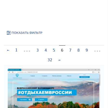
ПОКАЗАТЬ ФИЛЬТР
←
1
...
...
3
4
5
6
7
8
9
32
→