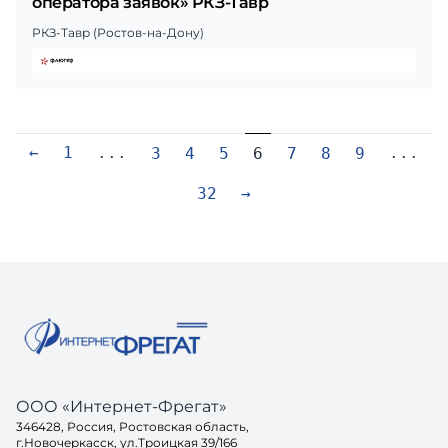
оператора заявок» РКЗ‑Тавр
РКЗ-Тавр (Ростов-на-Дону)
←
1
...
...
3
4
5
6
7
8
9
32
→
ООО «Интернет-Фрегат»
346428, Россия, Ростовская область,
г.Новочеркасск, ул.Троицкая 39/166