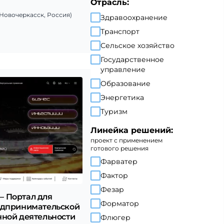
Отрасль:
Новочеркасск, Россия)
Здравоохранение
Транспорт
Сельское хозяйство
Государственное
управление
Образование
Энергетика
Туризм
Линейка решений:
проект с применением
готового решения
Фарватер
Фактор
Фезар
u – Портал для
Форматор
едпринимательской
нной деятельности
Флюгер