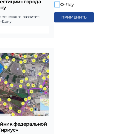
вестиции» города
Ф-Лоу
ону
омического развития
ПРИМЕНИТЬ
а-Дону
йник федеральной
Сириус»