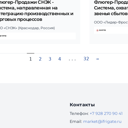
люгер-Продажи СНЭК -
Флюгер-Прода
стема, направленная на
Система, охв
теграцию производственных и
звенья сбытов
рговых процессов
ООО «Лидер-Фрост
О «СНЭК» (Краснодар, Россия)
...
32
→
1
2
3
4
Контакты
Телефон:
+7 928 270 90 41
Email:
market@ifrigate.ru