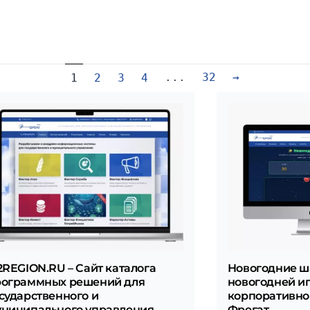
...
32
→
1
2
3
4
2REGION.RU – Сайт каталога
Новогодние ш
рограммных решений для
новогодней и
сударственного и
корпоративног
ниципального управления,
Фрегат