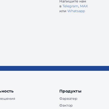
Напишите нам
в
Telegram
,
MAX
или
Whatsapp
ьность
Продукты
 решения
Фарватер
Фактор