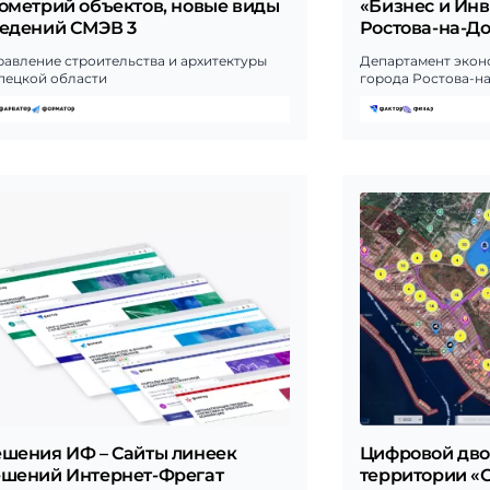
ометрий объектов, новые виды
«Бизнес и Ин
едений СМЭВ 3
Ростова-на-Д
равление строительства и архитектуры
Департамент экон
пецкой области
города Ростова-н
шения ИФ – Cайты линеек
Цифровой дво
шений Интернет-Фрегат
территории «