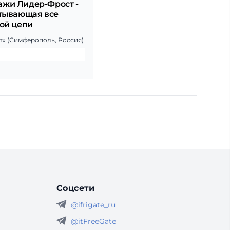
жи Лидер-Фрост -
атывающая все
ой цепи
» (Симферополь, Россия)
Соцсети
@ifrigate_ru
@itFreeGate