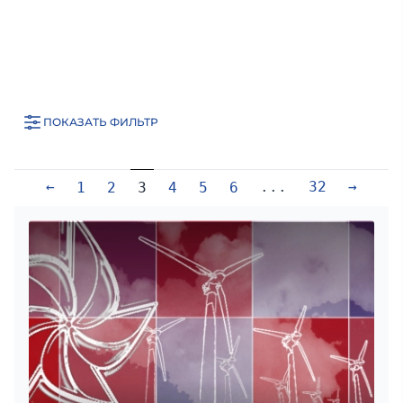
ПОКАЗАТЬ ФИЛЬТР
←
...
32
→
1
2
3
4
5
6