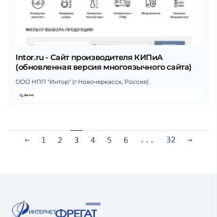
Intor.ru - Сайт производителя КИПиА
(обновленная версия многоязычного сайта)
ООО НПП "Интор" (г.Новочеркасск, Россия)
←
...
32
→
1
2
3
4
5
6