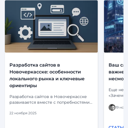
Разработка сайтов в
Ваш сай
Новочеркасске: особенности
важнее,
локального рынка и ключевые
несмотр
ориентиры
Еще неск
«Зачем м
Разработка сайтов в Новочеркасске
риториче
развивается вместе с потребностями
визитная
19 ноя
местного бизнеса. Компании уже
портфоли
22 ноября 2025
давно выходят за рамки обычных
погрузил
визиток и всё чаще заказывают
Instagram
комплексные решения:
СТАТЬИ