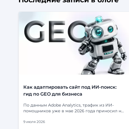
Как адаптировать сайт под ИИ-поиск:
гид по GEO для бизнеса
По данным Adobe Analytics, трафик из ИИ-
помощников уже в мае 2026 года приносил на
53% больше выручки за визит, чем
9 июля 2026
органический поиск. Посетители, приходящие
из ChatGPT, Perplexity и Gemini, не просто