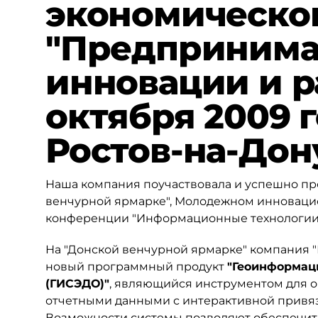
экономическо
"Предпринимат
инновации и р
октября 2009 г
Ростов-на-Дон
Наша компания поучаствовала и успешно про
венчурной ярмарке", Молодежном инноваци
конференции "Информационные технологии 
На "Донской венчурной ярмарке" компания "
новый программный продукт
"Геоинформац
(ГИСЭДО)"
, являющийся инструментом для 
отчетными данными с интерактивной привязк
Возможности системы позволяют обеспечит