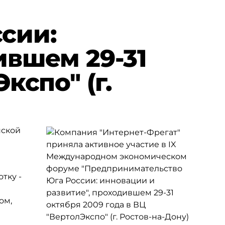
сии:
ившем 29-31
кспо" (г.
нской
тку -
ом,