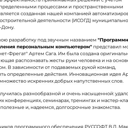
спределенными процессами и пространственными
вляется созданная нашей компанией автоматизиро
остроительной деятельности (ИСОГД) муниципально
-Дону.
ою разработку под звучным названием
"Программн
вления персональным компьютером"
представил м
ет-Фрегат" Артем Сага. Им была создана оригиналь
щая распознавать жесты руки человека и на основ
м. В зависимости от подаваемых рукой команд,
ть определенные действия. Инновационная идея А
 множество искренних добрых напутственных слов.
училась разнообразной и очень насыщенной: удал
х конференциях, семинарах, тренингах и мастер-кла
полезные и, надеемся, долгосрочные знакомства.
чиков программного обеспечения РУССОФТ В.Л. Мак