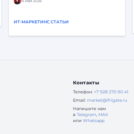
логично: кнопки на месте, статусы продуманы,
15 мая 2026
сценарий «срабатывает». Но у клиента перед
глазами нет ни бэклога, ни схемы системы. У
него есть своя жизнь, свои задачи и десятки
ИТ-МАРКЕТИНГ
,
СТАТЬИ
параллельных дел. Он может отвлечься,
испугаться, не понять, разозлиться — и уйти.
Когда продукт строится «от экранов»,
реальный опыт пользователей легко остаётся
за кадром. Отсюда — знакомые проблемы: «По
логам всё хорошо, а люди всё равно не
доходят до конца». «Поддержка завалена
одинаковыми вопросами
Контакты
Телефон:
+7 928 270 90 41
Email:
market@ifrigate.ru
Напишите нам
в
Telegram
,
MAX
или
Whatsapp