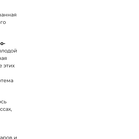
ванная
го
о-
олодой
ная
е этих
ртема
ось
ссах,
аров и