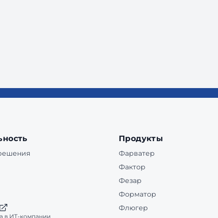
ьность
Продукты
 решения
Фарватер
Фактор
Фезар
Форматор
Флюгер
а в ИТ-компании