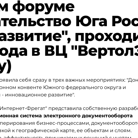
м форуме
ельство Юга Рос
азвитие", проход
ода в ВЦ "ВертолЭ
у)
явила себя сразу в трех важных мероприятиях: "До
онном конвенте Южного федерального округа и
- инновационное развитие".
Интернет-Фрегат" представила собственную разрабо
ионная система электронного документооборота
оперирования бизнес-процессами, документооборот
ой к географической карте, ее объектам и слоям.
ь эффективность принимаемых решений с учетом