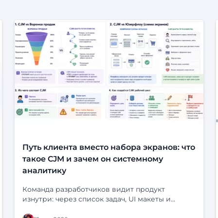
Путь клиента вместо набора экранов: что
такое CJM и зачем он системному
аналитику
Команда разработчиков видит продукт
изнутри: через список задач, UI макеты и
статусы в трекере. На экране всё выглядит