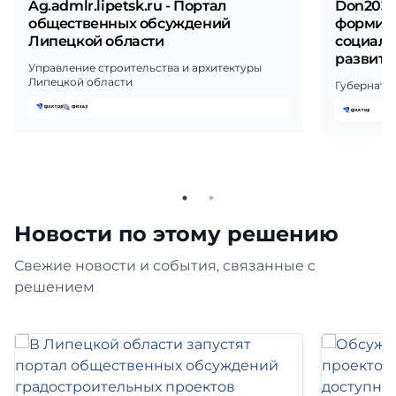
Ag.admlr.lipetsk.ru - Портал
Don2030
общественных обсуждений
формиро
Липецкой области
социаль
развити
Управление строительства и архитектуры
Липецкой области
Губернато
Новости по этому решению
Свежие новости и события, связанные с
решением