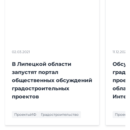
02.03.2021
11.12.2020
В Липецкой области
Обсу
запустят портал
градо
общественных обсуждений
проек
градостроительных
облас
проектов
Интер
ПроектыИФ
Градостроительство
Проект