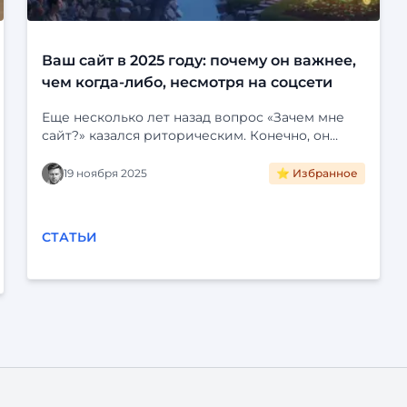
Ваш сайт в 2025 году: почему он важнее,
чем когда-либо, несмотря на соцсети
Еще несколько лет назад вопрос «Зачем мне
сайт?» казался риторическим. Конечно, он
нужен! Это визитная карточка, лицо компании,
портфолио специалиста. Но затем мир
19 ноября 2025
⭐ Избранное
погрузился в социальные сети. Instagram*,
Telegram, VK и YouTube стали для многих
единственной цифровой реальностью. Зачем
СТАТЬИ
создавать отдельный сайт, если можно завести
группу, красиво ее оформить, публиковать
посты, общаться с клиентами и даже продавать
через встроенные магазины? Это удобно,
быстро и (часто) бесплатно. Кажется, что сайты
безнадежно устарели. Но это — опасное
заблуждение. В 2025 году наличие
собственного сайта — это ...