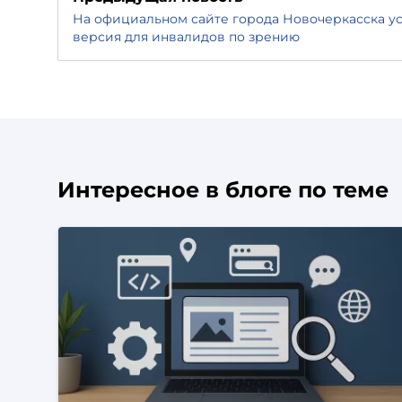
На официальном сайте города Новочеркасска 
версия для инвалидов по зрению
Интересное в блоге по теме