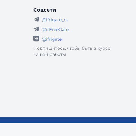
Соцсети
@ifrigate_ru
@itFreeGate
@ifrigate
Подпишитесь, чтобы быть в курсе
нашей работы