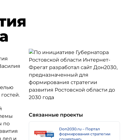
тия
а
тия
 Василия
целью
гостей.
й
Связанные проекты
блемы
ы по
Don2030.ru – Портал
азвития
формирования стратегии
 дел и
социально-