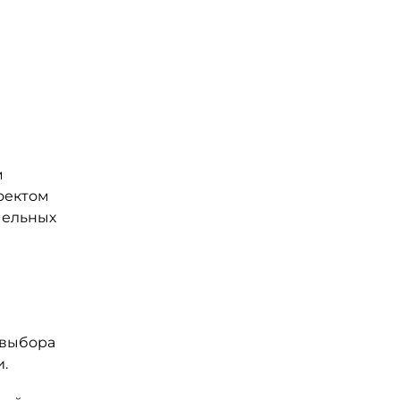
м
оектом
мельных
 выбора
.