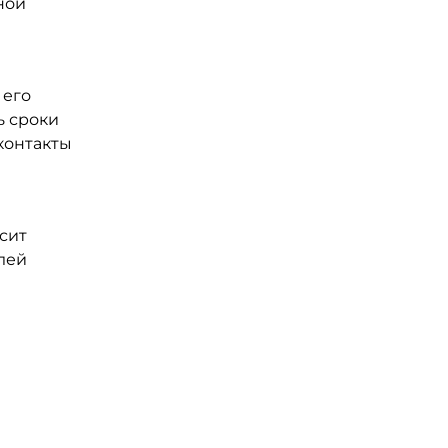
ной
 его
ь сроки
контакты
сит
лей