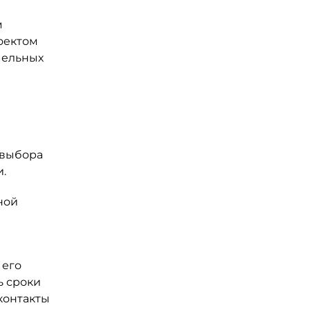
м
оектом
мельных
 выбора
.
ной
 его
ь сроки
контакты