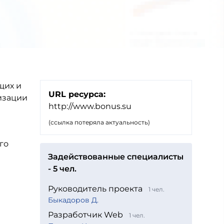
щих и
URL ресурса:
изации
http://www.bonus.su
(ссылка потеряла актуальность)
го
Задействованные специалисты
- 5 чел.
Руководитель проекта
1 чел.
Быкадоров Д.
Разработчик Web
1 чел.