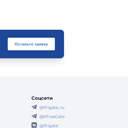
Оставьте заявку
Соцсети
@ifrigate_ru
@itFreeGate
@ifrigate