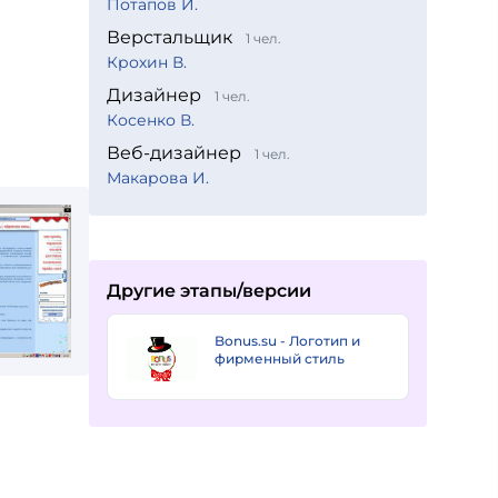
Потапов И.
Верстальщик
1 чел.
Крохин В.
Дизайнер
1 чел.
Косенко В.
Веб-дизайнер
1 чел.
Макарова И.
Другие этапы/версии
Bonus.su - Логотип и
фирменный стиль