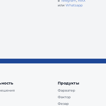
в
Telegram
,
MAX
или
Whatsapp
ьность
Продукты
 решения
Фарватер
Фактор
Фезар