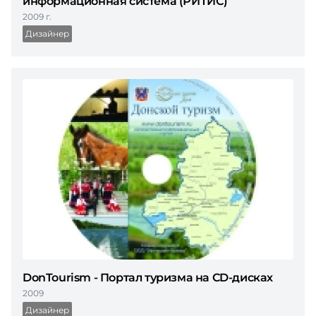
информационная система (РИТИС)
2009 г.
Дизайнер
DonTourism - Портал туризма на CD-дисках
2009
Дизайнер