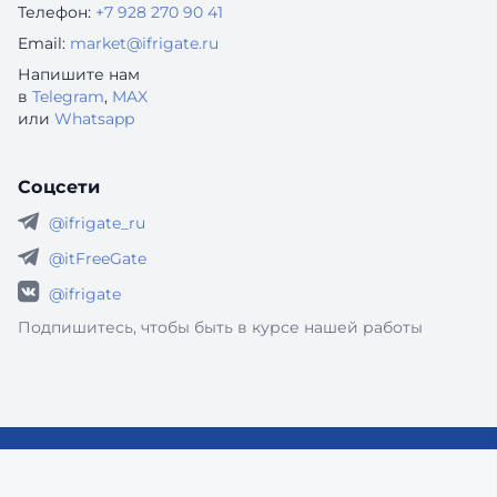
Телефон:
+7 928 270 90 41
Email:
market@ifrigate.ru
Напишите нам
в
Telegram
,
MAX
или
Whatsapp
Соцсети
@ifrigate_ru
@itFreeGate
@ifrigate
Подпишитесь, чтобы быть в курсе нашей работы