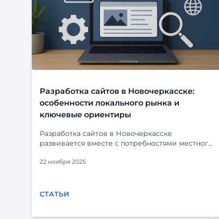
Разработка сайтов в Новочеркасске:
особенности локального рынка и
ключевые ориентиры
Разработка сайтов в Новочеркасске
развивается вместе с потребностями местного
бизнеса. Компании уже давно выходят за
22 ноября 2025
рамки обычных визиток и всё чаще заказывают
комплексные решения: корпоративные
порталы, CRM-интеграции, каталоги, сервисы
и внутренние системы. При этом у
СТАТЬИ
регионального рынка есть свои особенности,
которые важно учитывать при выборе