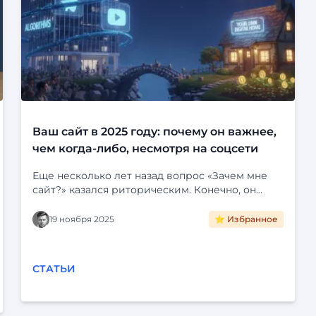
Ваш сайт в 2025 году: почему он важнее,
чем когда-либо, несмотря на соцсети
Еще несколько лет назад вопрос «Зачем мне
сайт?» казался риторическим. Конечно, он
нужен! Это визитная карточка, лицо компании,
портфолио специалиста. Но затем мир
19 ноября 2025
⭐ Избранное
погрузился в социальные сети. Instagram*,
Telegram, VK и YouTube стали для многих
единственной цифровой реальностью. Зачем
СТАТЬИ
создавать отдельный сайт, если можно завести
группу, красиво ее оформить, публиковать
посты, общаться с клиентами и даже продавать