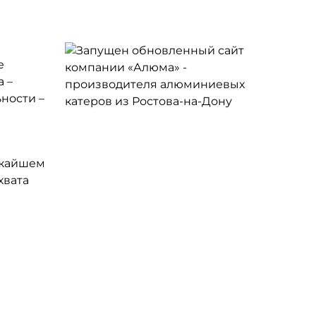
е
 –
ности –
ижайшем
хвата