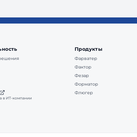
ьность
Продукты
 решения
Фарватер
Фактор
Фезар
Форматор
Флюгер
а в ИТ-компании