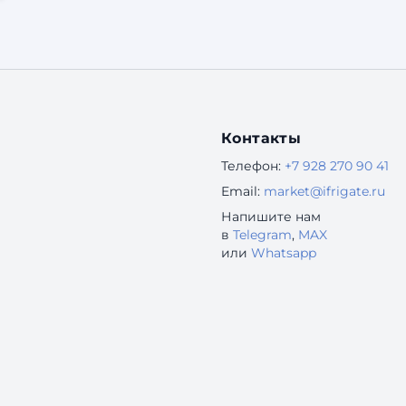
через встроенные магазины? Это удобно,
быстро и (часто) бесплатно. Кажется, что сайты
безнадежно устарели. Но это — опасное
заблуждение. В 2025 году наличие
собственного сайта — это ...
Контакты
Телефон:
+7 928 270 90 41
Email:
market@ifrigate.ru
Напишите нам
в
Telegram
,
MAX
или
Whatsapp