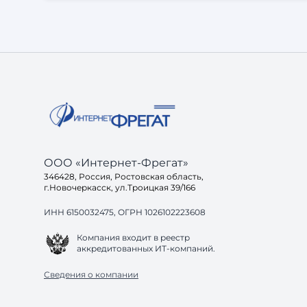
исполнителя. Что важно для разработки сайта
Независимо от размера проекта, заказчики
чаще всего сталкиваются с одинаковыми
задачами: 1. Чёткая структура и внятные
требования. Без постановки задачи даже
хороший подрядчик будет работать вслепую. 2.
Ак
ООО «Интернет-Фрегат»
346428, Россия, Ростовская область,
г.Новочеркасск, ул.Троицкая 39/166
ИНН 6150032475, ОГРН 1026102223608
Компания входит в реестр
аккредитованных ИТ-компаний.
Сведения о компании