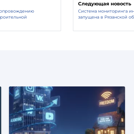
Следующая новость
 сопровождению
Система мониторинга ин
троительной
запущена в Рязанской о