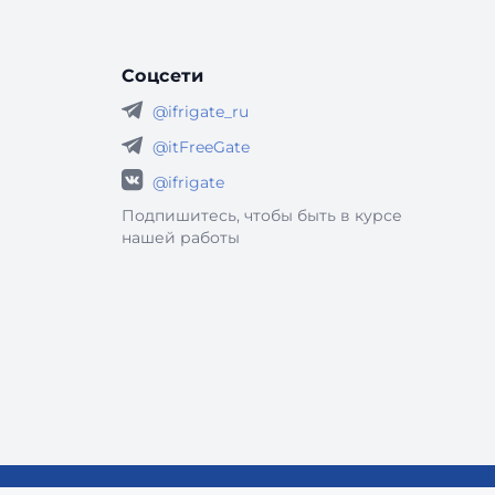
Соцсети
@ifrigate_ru
@itFreeGate
@ifrigate
Подпишитесь, чтобы быть в курсе
нашей работы