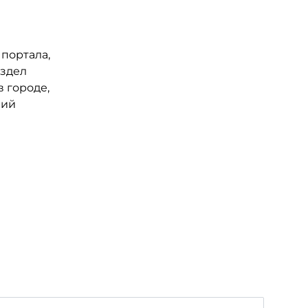
портала,
аздел
 городе,
ний