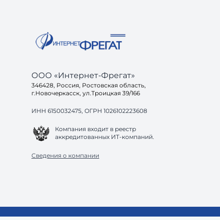
требования. Без постановки задачи даже
хороший подрядчик будет работать вслепую. 2.
Ак
ООО «Интернет-Фрегат»
346428, Россия, Ростовская область,
г.Новочеркасск, ул.Троицкая 39/166
ИНН 6150032475, ОГРН 1026102223608
Компания входит в реестр
аккредитованных ИТ-компаний.
Сведения о компании