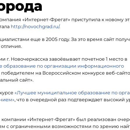
орода
компания «Интернет-Фрегат» приступила к новому э
тала
http://novochgrad.ru/
.
иалистами еще в 2005 году. За это время сайт полу
 отличия.
ии г. Новочеркасска завоёвывает почетное 1 место в
е образование по организации информационного
 победителем на Всероссийском конкурсе веб-сайто
льный сайт».
нкурсе
«Лучшее муниципальное образование по орг
ением»
, что в очередной раз подтверждает высокий 
ами компании «Интернет-Фрегат» был реализован оче
ям с ограниченными возможностями по зрению най