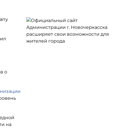
тапу
чил
в о
анизации
уровень
редной
ти на