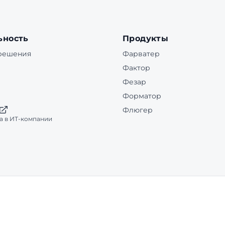
ьность
Продукты
 решения
Фарватер
Фактор
Фезар
Форматор
Флюгер
а в ИТ-компании