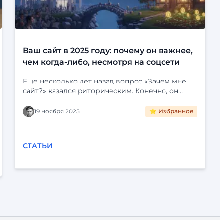
Ваш сайт в 2025 году: почему он важнее,
чем когда-либо, несмотря на соцсети
Еще несколько лет назад вопрос «Зачем мне
сайт?» казался риторическим. Конечно, он
нужен! Это визитная карточка, лицо компании,
портфолио специалиста. Но затем мир
19 ноября 2025
⭐ Избранное
погрузился в социальные сети. Instagram*,
Telegram, VK и YouTube стали для многих
единственной цифровой реальностью. Зачем
СТАТЬИ
создавать отдельный сайт, если можно завести
группу, красиво ее оформить, публиковать
посты, общаться с клиентами и даже продавать
через встроенные магазины? Это удобно,
быстро и (часто) бесплатно. Кажется, что сайты
безнадежно устарели. Но это — опасное
заблуждение. В 2025 году наличие
собственного сайта — это ...