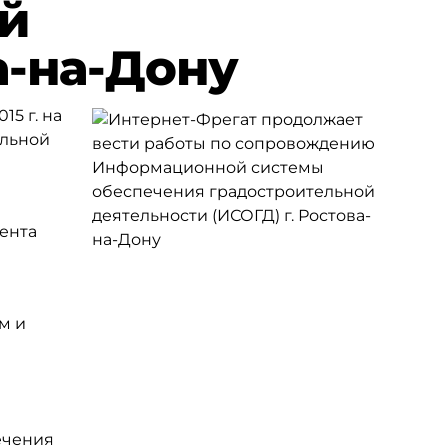
ой
а-на-Дону
5 г. на
ельной
ента
м и
й
ечения