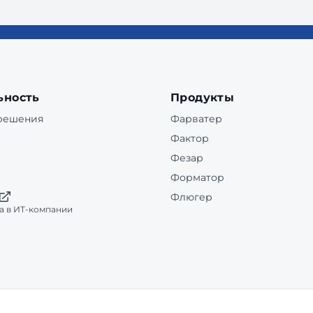
ьность
Продукты
 решения
Фарватер
Фактор
Фезар
Форматор
Флюгер
а в ИТ-компании