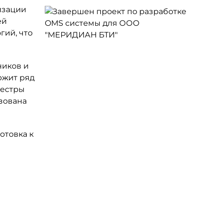
изации
ей
гий, что
ников и
ржит ряд
еестры
зована
отовка к