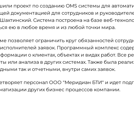
шили проект по созданию OMS системы для автомат
ющей документацией для сотрудников и руководител
хтинский. Система построена на базе веб-техноло
ся ею в любое время и из любой точки мира.
ме позволяет ограничить круг обязанностей сотруд
 исполнителей заявок. Программный комплекс соде
ормации о клиентах, объектах и видах работ. Все р
ы или анализа в других системах. Также была реали
дными так и отчетными, внутри самих заявок.
етворяет персонал ООО "Меридиан БТИ" и идет подг
атизации других бизнес процессов компании.