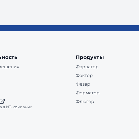
ьность
Продукты
 решения
Фарватер
Фактор
Фезар
Форматор
Флюгер
а в ИТ-компании