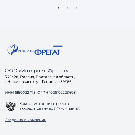
доверять — она просто не включит вас
реальный
в свой ответ. Потому что её задача не
остаётся
показать ссылки, а дать пользователю
знакомые проб
готовое решение. И здесь возникает
хорошо, 
вопрос: а готов ли ваш са
до конца
одинако
ООО «Интернет-Фрегат»
346428, Россия, Ростовская область,
г.Новочеркасск, ул.Троицкая 39/166
ИНН 6150032475, ОГРН 1026102223608
Компания входит в реестр
аккредитованных ИТ-компаний.
Сведения о компании