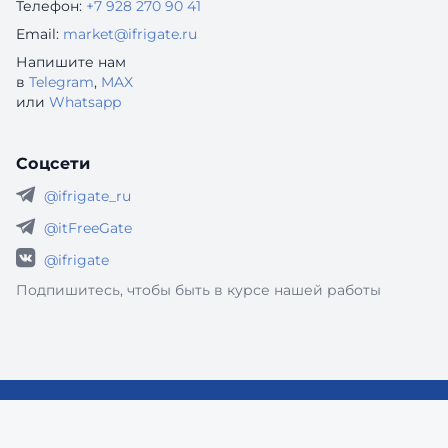
Телефон:
+7 928 270 90 41
Email:
market@ifrigate.ru
Напишите нам
в
Telegram
,
MAX
или
Whatsapp
Соцсети
@ifrigate_ru
@itFreeGate
@ifrigate
Подпишитесь, чтобы быть в курсе нашей работы