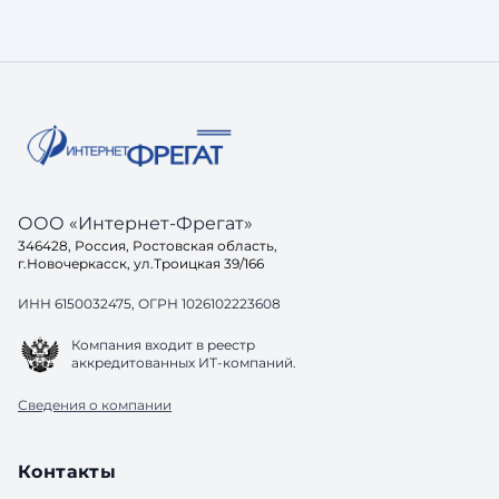
быстро и
Независимо от размера проекта,
что сайт
заказчики чаще всего сталкиваются с
это — оп
одинаковыми задачами: 1. Чёткая
году нал
структура и внятные требования. Без
это ...
постановки задачи даже хороший
подрядчик будет работать вслепую. 2.
Ак
ООО «Интернет-Фрегат»
346428, Россия, Ростовская область,
г.Новочеркасск, ул.Троицкая 39/166
ИНН 6150032475, ОГРН 1026102223608
Компания входит в реестр
аккредитованных ИТ-компаний.
Сведения о компании
Контакты