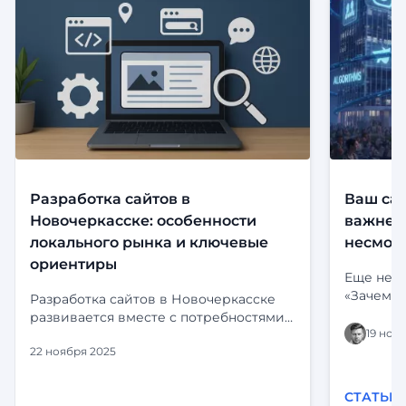
Разработка сайтов в
Ваш сай
Новочеркасске: особенности
важнее,
локального рынка и ключевые
несмотр
ориентиры
Еще неск
«Зачем м
Разработка сайтов в Новочеркасске
риториче
развивается вместе с потребностями
визитная
19 ноя
местного бизнеса. Компании уже
портфоли
22 ноября 2025
давно выходят за рамки обычных
погрузил
визиток и всё чаще заказывают
Instagram
комплексные решения:
СТАТЬИ
стали дл