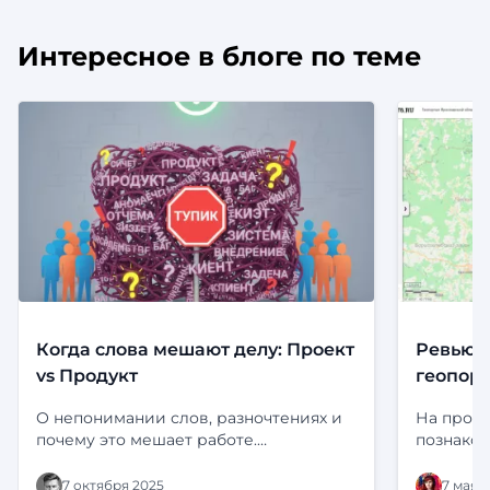
Интересное в блоге по теме
Когда слова мешают делу: Проект
Ревью. 
vs Продукт
геопорт
О непонимании слов, разночтениях и
На прош
почему это мешает работе.
познаком
Определения и пример с “Ф-
фундаме
платформой” и “Фарватером-Активы”.
проектир
7 октября 2025
7 мая 2