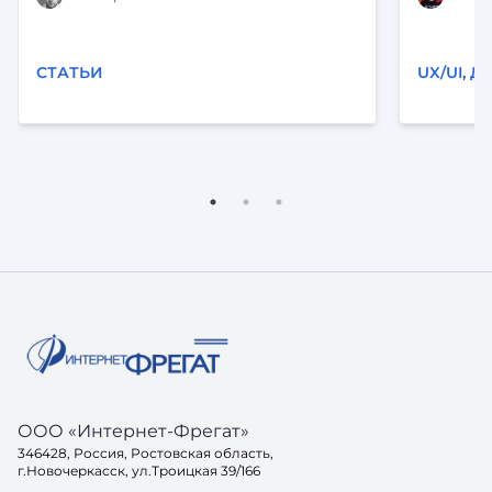
принципо
на ревью
области:
СТАТЬИ
UX/UI
,
Д
контраст
способ э
этом по
всех чет
проектир
выравнив
интервал
вообще,
выглядит
что этот
Видно, ч
лошадка.
ООО «Интернет-Фрегат»
346428, Россия, Ростовская область,
г.Новочеркасск, ул.Троицкая 39/166