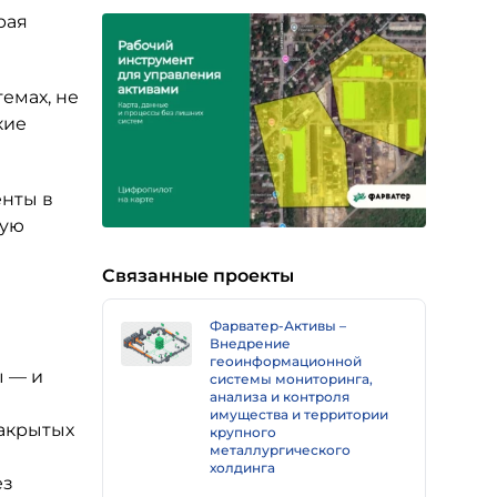
рая
емах, не
кие
нты в
ную
Связанные проекты
Фарватер-Активы –
Внедрение
геоинформационной
ы — и
системы мониторинга,
анализа и контроля
имущества и территории
закрытых
крупного
металлургического
холдинга
ез