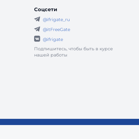
Соцсети
@ifrigate_ru
@itFreeGate
@ifrigate
Подпишитесь, чтобы быть в курсе
нашей работы