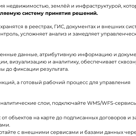
ия недвижимостью, землёй и инфраструктурой, кото
ляемую систему принятия решений.
хранятся в реестрах, ГИС, документах и внешних сист
онтроль, усложняет анализ и замедляет управленчес
венные данные, атрибутивную информацию и докуме
ии, визуализацию и аналитику, обеспечивает сквоз
ы до фиксации результата.
нкций, а готовый рабочий процесс для управления
е аналитические слои, подключайте WMS/WFS-сервис
 от объектов на карте до подписанных договоров и 
ами.
ботайте с внешними сервисами и базами данных чер