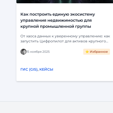
Как построить единую экосистему
управления недвижимостью для
крупной промышленной группы
От хаоса данных к уверенному управлению: как
запустить Цифропилот для активов крупного
холдинга. Интеграция с ЕГРН, визуализация на
карте и автоматизация рутины. Читайте кейс
15 ноября 2025
⭐ Избранное
внедрения «Фарватер-Активы».
ГИС (GIS)
,
КЕЙСЫ