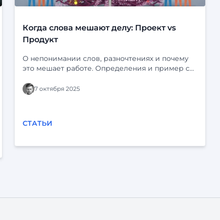
Когда слова мешают делу: Проект vs
Продукт
О непонимании слов, разночтениях и почему
это мешает работе. Определения и пример с
“Ф-платформой” и “Фарватером-Активы”.
7 октября 2025
СТАТЬИ