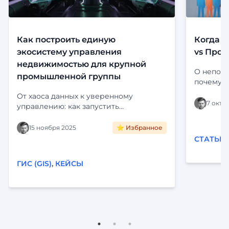
Как построить единую
Когда с
экосистему управления
vs Прод
недвижимостью для крупной
О непони
промышленной группы
почему э
Определе
От хаоса данных к уверенному
платформ
7 октя
управлению: как запустить
Цифропилот для активов крупного
холдинга. Интеграция с ЕГРН,
15 ноября 2025
⭐ Избранное
визуализация на карте и
СТАТЬИ
автоматизация рутины. Читайте кейс
внедрения «Фарватер-Активы».
ГИС (GIS)
,
КЕЙСЫ