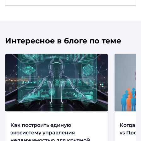
Интересное в блоге по теме
Как построить единую
Когда с
экосистему управления
vs Прод
недвижимостью для крупной