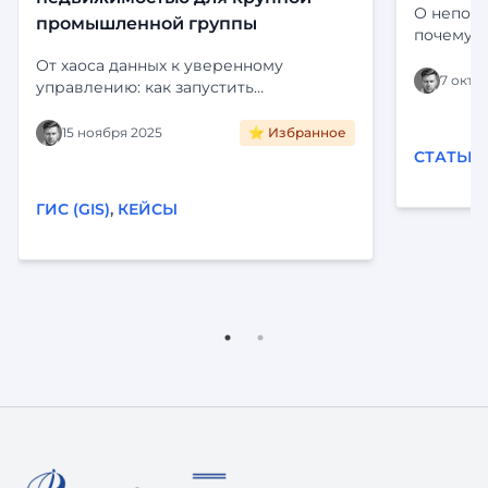
О непони
промышленной группы
почему э
Определе
От хаоса данных к уверенному
платформ
7 октя
управлению: как запустить
Цифропилот для активов крупного
холдинга. Интеграция с ЕГРН,
15 ноября 2025
⭐ Избранное
визуализация на карте и
СТАТЬИ
автоматизация рутины. Читайте кейс
внедрения «Фарватер-Активы».
ГИС (GIS)
,
КЕЙСЫ