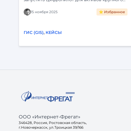
холдинга. Интеграция с ЕГРН, визуализация на
карте и автоматизация рутины. Читайте кейс
15 ноября 2025
⭐ Избранное
внедрения «Фарватер-Активы».
ГИС (GIS)
,
КЕЙСЫ
ООО «Интернет-Фрегат»
346428, Россия, Ростовская область,
г.Новочеркасск, ул.Троицкая 39/166