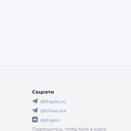
Соцсети
@ifrigate_ru
@itFreeGate
@ifrigate
Подпишитесь, чтобы быть в курсе