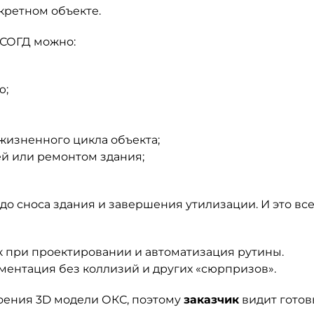
кретном объекте.
СОГД можно:
ю;
 жизненного цикла объекта;
ей или ремонтом здания;
 до сноса здания и завершения утилизации. И это вс
при проектировании и автоматизация рутины.
ментация без коллизий и других «сюрпризов».
оения 3D модели ОКС, поэтому
заказчик
видит гото