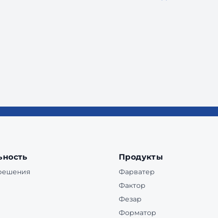
ьность
Продукты
 решения
Фарватер
Фактор
Фезар
Форматор