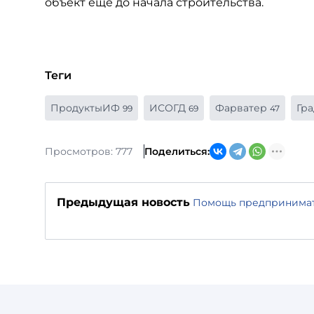
объект еще до начала строительства.
Теги
ПродуктыИФ
ИСОГД
Фарватер
Гр
99
69
47
Просмотров: 777
Поделиться:
Предыдущая новость
Помощь предпринимат