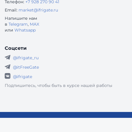
Телефон:
+7 928 270 90 41
Email:
market@ifrigate.ru
Напишите нам
в
Telegram
,
MAX
или
Whatsapp
Соцсети
@ifrigate_ru
@itFreeGate
@ifrigate
Подпишитесь, чтобы быть в курсе нашей работы