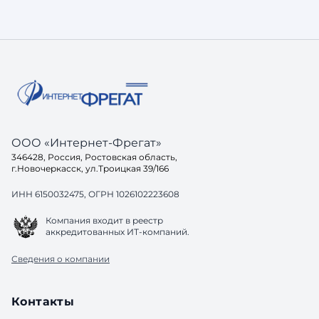
интервалами, и с контрастами. Да и
пользова
вообще, само графическое решение
внимание
выглядит немного устаревшим. Видно,
быстро с
что этот ресурс появился не вчера.
главное,
Видно, что этот геопортал — рабочая
интерфей
лошадка. Этакий трудяга, к
Создаём .
ООО «Интернет-Фрегат»
346428, Россия, Ростовская область,
г.Новочеркасск, ул.Троицкая 39/166
ИНН 6150032475, ОГРН 1026102223608
Компания входит в реестр
аккредитованных ИТ-компаний.
Сведения о компании
Контакты