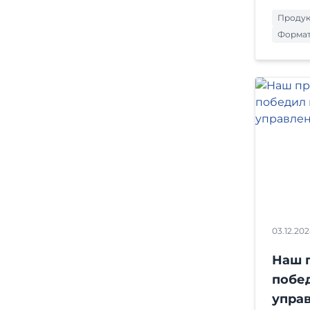
Проду
Форма
03.12.20
Наш 
побе
упра