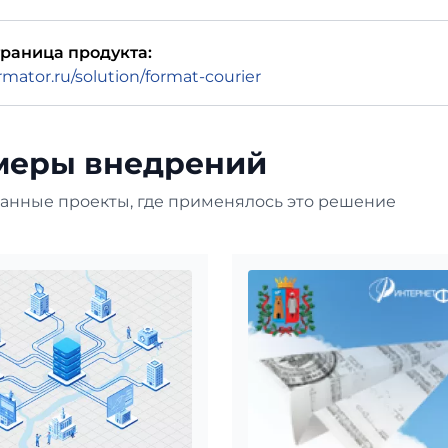
раница продукта:
ormator.ru/solution/format-courier
меры внедрений
анные проекты, где применялось это решение