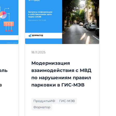
18.11.2025
Модернизация
оль
взаимодействия с МВД
по нарушениям правил
в
парковки в ГИС-МЭВ
ПродуктыИФ
ГИС-МЭВ
Форматор