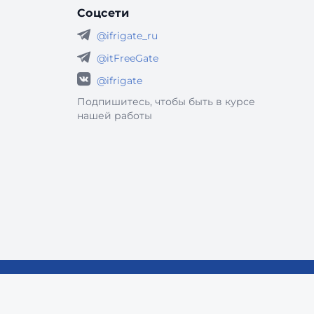
Соцсети
@ifrigate_ru
@itFreeGate
@ifrigate
Подпишитесь, чтобы быть в курсе
нашей работы