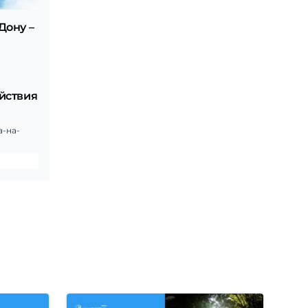
Дону –
и
йствия
а-на-