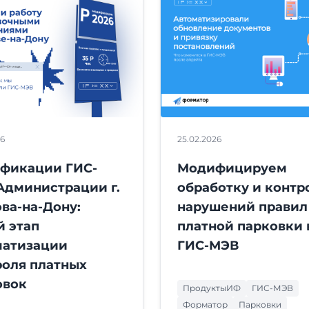
26
25.02.2026
фикации ГИС-
Модифицируем
Администрации г.
обработку и контр
ва-на-Дону:
нарушений правил
й этап
платной парковки 
матизации
ГИС-МЭВ
роля платных
овок
ПродуктыИФ
ГИС-МЭВ
Форматор
Парковки