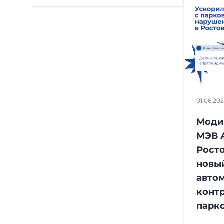
01.06.20
Моди
МЭВ 
Росто
новы
авто
конт
парк