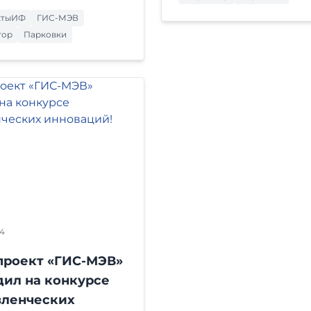
ктыИФ
ГИС-МЭВ
тор
Парковки
24
проект «ГИС-МЭВ»
дил на конкурсе
вленческих