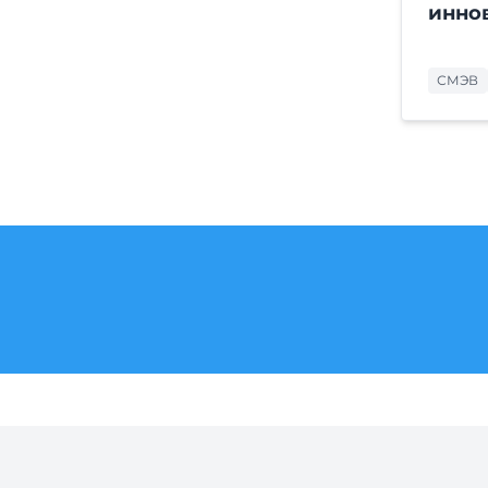
инно
СМЭВ