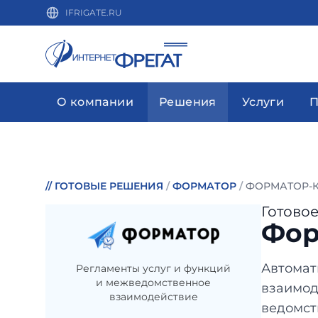
IFRIGATE.RU
О компании
Решения
Услуги
П
//
ГОТОВЫЕ РЕШЕНИЯ
/
ФОРМАТОР
/
ФОРМАТОР-К
Готово
Фор
Автомат
Регламенты услуг и функций
и межведомственное
взаимод
взаимодействие
ведомст