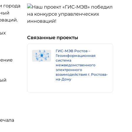
и города
ьный
оваций.
вых
Связанные проекты
ГИС-МЭВ Ростов –
Геоинформационная
ление
система
межведомственного
электронного
взаимодействия г. Ростова-
на-Дону
ный
вечала