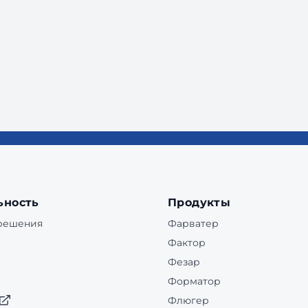
ьность
Продукты
 решения
Фарватер
Фактор
Фезар
Форматор
Флюгер