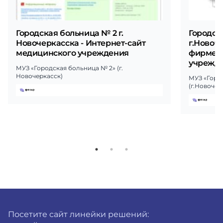
Городская больница № 2 г.
Городск
Новочеркасска - Интернет-сайт
г.Новоч
медицинского учреждения
фирменн
учрежд
МУЗ «Городская больница № 2» (г.
Новочеркасск)
МУЗ «Горо
(г.Новочер
Посетите сайт линейки решений: