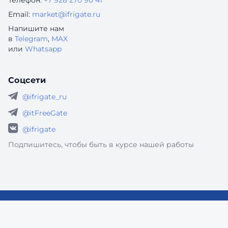
Телефон:
+7 928 270 90 41
Email:
market@ifrigate.ru
Напишите нам
в
Telegram
,
MAX
или
Whatsapp
Соцсети
@ifrigate_ru
@itFreeGate
@ifrigate
Подпишитесь, чтобы быть в курсе нашей работы