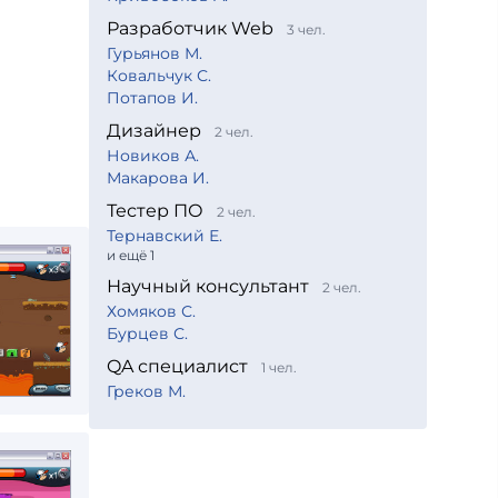
Разработчик Web
3 чел.
Гурьянов М.
Ковальчук С.
Потапов И.
Дизайнер
2 чел.
Новиков А.
Макарова И.
Тестер ПО
2 чел.
Тернавский Е.
и ещё 1
Научный консультант
2 чел.
Хомяков С.
Бурцев С.
QA специалист
1 чел.
Греков М.