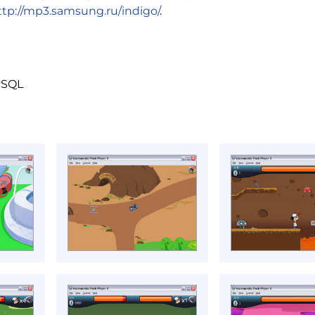
ttp://mp3.samsung.ru/indigo/
.
ySQL