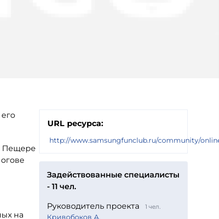
 его
URL ресурса:
http://www.samsungfunclub.ru/community/onlin
в Пещере
Логове
Задействованные специалисты
- 11 чел.
Руководитель проекта
1 чел.
ных на
Кривобоков А.