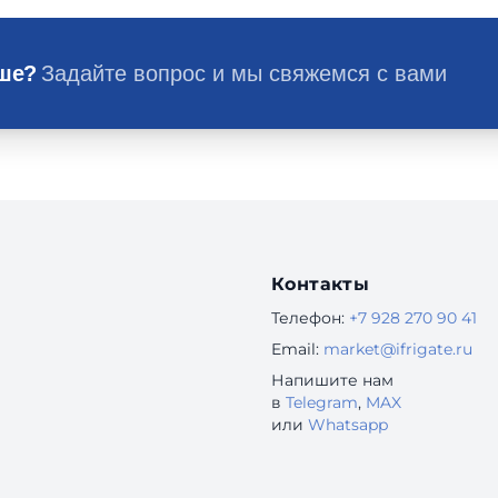
ьше?
Задайте вопрос и мы свяжемся с вами
Контакты
Телефон:
+7 928 270 90 41
Email:
market@ifrigate.ru
Напишите нам
в
Telegram
,
MAX
или
Whatsapp