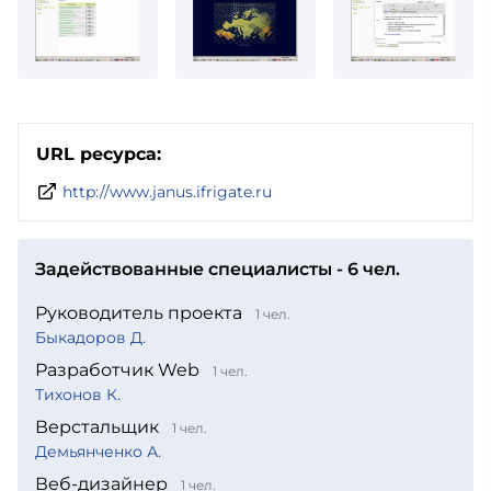
URL ресурса:
http://www.janus.ifrigate.ru
Задействованные специалисты - 6 чел.
Руководитель проекта
1 чел.
Быкадоров Д.
Разработчик Web
1 чел.
Тихонов К.
Верстальщик
1 чел.
Демьянченко А.
Веб-дизайнер
1 чел.