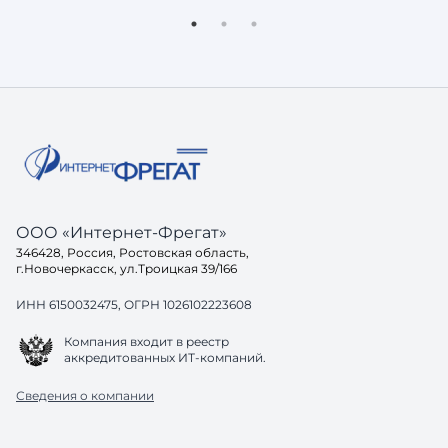
доверять — она просто не включит вас
реальный
в свой ответ. Потому что её задача не
остаётся
показать ссылки, а дать пользователю
знакомые проб
готовое решение. И здесь возникает
хорошо, 
вопрос: а готов ли ваш са
до конца
одинако
ООО «Интернет-Фрегат»
346428, Россия, Ростовская область,
г.Новочеркасск, ул.Троицкая 39/166
ИНН 6150032475, ОГРН 1026102223608
Компания входит в реестр
аккредитованных ИТ-компаний.
Сведения о компании