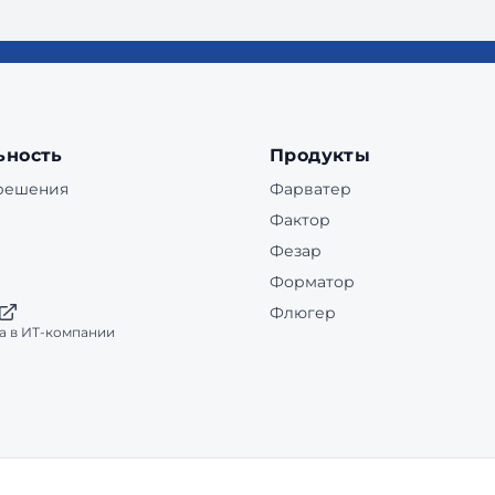
ьность
Продукты
 решения
Фарватер
Фактор
Фезар
Форматор
Флюгер
а в ИТ-компании