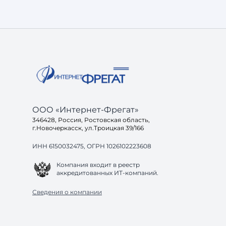
Независимо от размера проекта, заказчики
чаще всего сталкиваются с одинаковыми
задачами: 1. Чёткая структура и внятные
требования. Без постановки задачи даже
хороший подрядчик будет работать вслепую. 2.
Ак
ООО «Интернет-Фрегат»
346428, Россия, Ростовская область,
г.Новочеркасск, ул.Троицкая 39/166
ИНН 6150032475, ОГРН 1026102223608
Компания входит в реестр
аккредитованных ИТ-компаний.
Сведения о компании