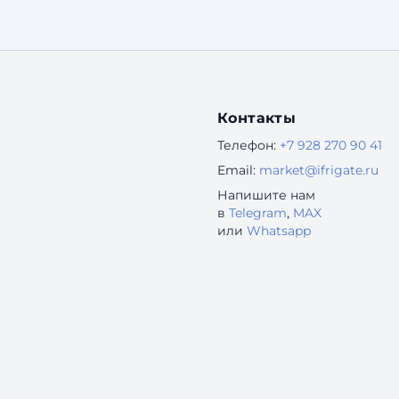
быстро и (часто) бесплатно. Кажется, что сайты
безнадежно устарели. Но это — опасное
заблуждение. В 2025 году наличие
собственного сайта — это ...
Контакты
Телефон:
+7 928 270 90 41
Email:
market@ifrigate.ru
Напишите нам
в
Telegram
,
MAX
или
Whatsapp