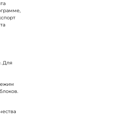
та
ограмме,
кспорт
та
. Для
свежим
блоков.
чества