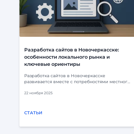
Разработка сайтов в Новочеркасске:
особенности локального рынка и
ключевые ориентиры
Разработка сайтов в Новочеркасске
развивается вместе с потребностями местного
бизнеса. Компании уже давно выходят за
22 ноября 2025
рамки обычных визиток и всё чаще заказывают
комплексные решения: корпоративные
порталы, CRM-интеграции, каталоги, сервисы
и внутренние системы. При этом у
СТАТЬИ
регионального рынка есть свои особенности,
которые важно учитывать при выборе
исполнителя. Что важно для разработки сайта