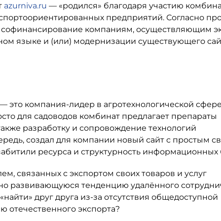
т
azurniva.ru
— «родился» благодаря участию комбина
спортоориентированных предприятий. Согласно пр
т софинансирование компаниям, осуществляющим э
нном языке и (или) модернизации существующего сай
— это компания-лидер в агротехнологической сфере
сто для садоводов комбинат предлагает препараты
 также разработку и сопровождение технологий
ередь, создал для компании новый сайт с простым 
забитили ресурса и структурность информационных 
м, связанных с экспортом своих товаров и услуг
вно развивающуюся тенденцию удалённого сотрудни
«найти» друг друга из-за отсутствия общедоступной
ю отечественного экспорта?