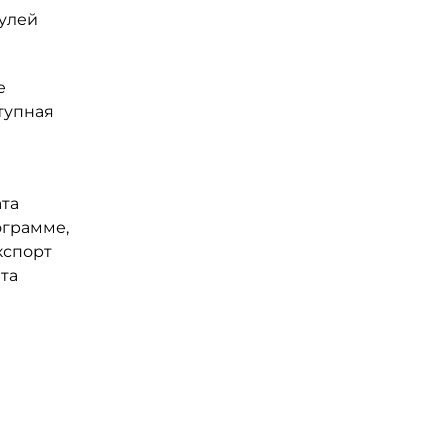
дулей
е
тупная
та
ограмме,
кспорт
та