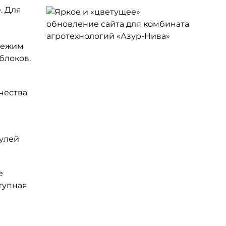
. Для
свежим
блоков.
чества
дулей
е
тупная