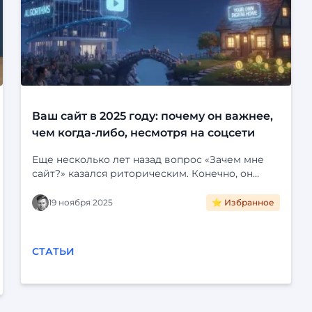
Ваш сайт в 2025 году: почему он важнее,
чем когда-либо, несмотря на соцсети
Еще несколько лет назад вопрос «Зачем мне
сайт?» казался риторическим. Конечно, он
нужен! Это визитная карточка, лицо компании,
портфолио специалиста. Но затем мир
19 ноября 2025
⭐ Избранное
погрузился в социальные сети. Instagram*,
Telegram, VK и YouTube стали для многих
единственной цифровой реальностью. Зачем
СТАТЬИ
создавать отдельный сайт, если можно завести
группу, красиво ее оформить, публиковать
посты, общаться с клиентами и даже продавать
через встроенные магазины? Это удобно,