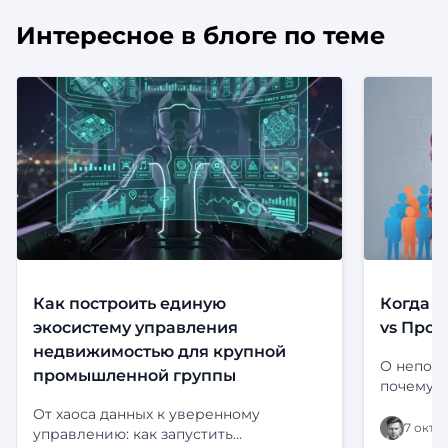
Интересное в блоге по теме
Как построить единую
Когда с
экосистему управления
vs Прод
недвижимостью для крупной
О непони
промышленной группы
почему э
Определе
От хаоса данных к уверенному
платформ
7 октя
управлению: как запустить