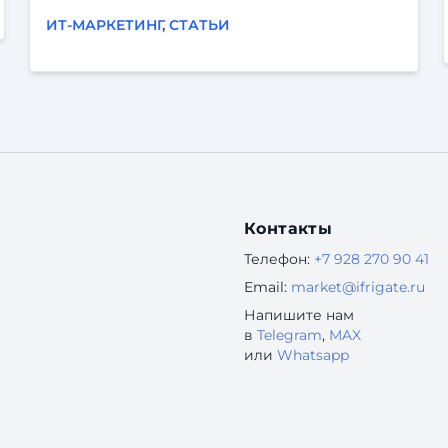
него есть своя жизнь, свои задачи и десятки
ИТ-МАРКЕТИНГ
,
СТАТЬИ
параллельных дел. Он может отвлечься,
испугаться, не понять, разозлиться — и уйти.
Когда продукт строится «от экранов»,
реальный опыт пользователей легко остаётся
за кадром. Отсюда — знакомые проблемы: «По
логам всё хорошо, а люди всё равно не
доходят до конца». «Поддержка завалена
одинаковыми вопросами
Контакты
Телефон:
+7 928 270 90 41
Email:
market@ifrigate.ru
Напишите нам
в
Telegram
,
MAX
или
Whatsapp