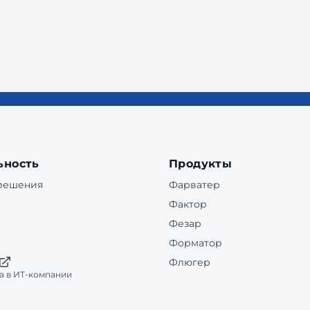
ьность
Продукты
 решения
Фарватер
Фактор
Фезар
Форматор
Флюгер
а в ИТ-компании