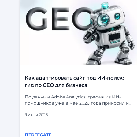
Как адаптировать сайт под ИИ-поиск:
гид по GEO для бизнеса
По данным Adobe Analytics, трафик из ИИ-
помощников уже в мае 2026 года приносил на
53% больше выручки за визит, чем
9 июля 2026
органический поиск. Посетители, приходящие
из ChatGPT, Perplexity и Gemini, не просто
заходят — они дольше остаются, глубже
изучают сайт и чаще принимают решение о
ITFREEGATE