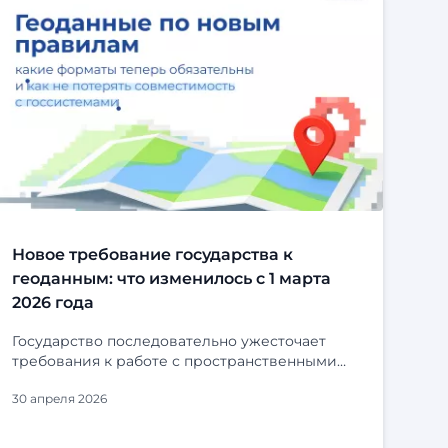
Новое требование государства к
геоданным: что изменилось с 1 марта
2026 года
Государство последовательно ужесточает
требования к работе с пространственными
данными. С 1 марта 2026 года вступили в силу
30 апреля 2026
очередные поправки в Федеральный закон №
431-ФЗ «О геодезии, картографии и
пространственных данных». Изменения