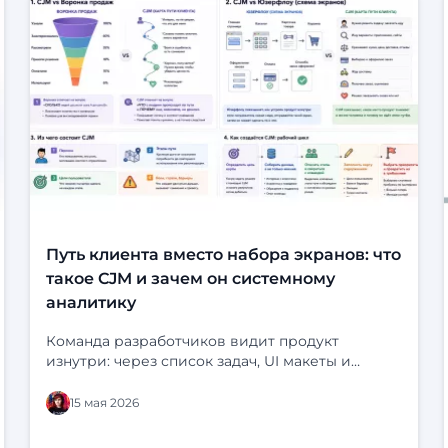
Путь клиента вместо набора экранов: что
такое CJM и зачем он системному
аналитику
Команда разработчиков видит продукт
изнутри: через список задач, UI макеты и
статусы в трекере. На экране всё выглядит
логично: кнопки на месте, статусы продуманы,
15 мая 2026
сценарий «срабатывает». Но у клиента перед
глазами нет ни бэклога, ни схемы системы. У