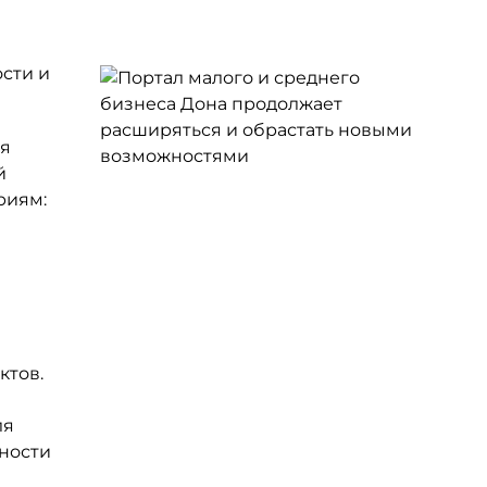
сти и
ля
й
риям:
ктов.
ля
ности