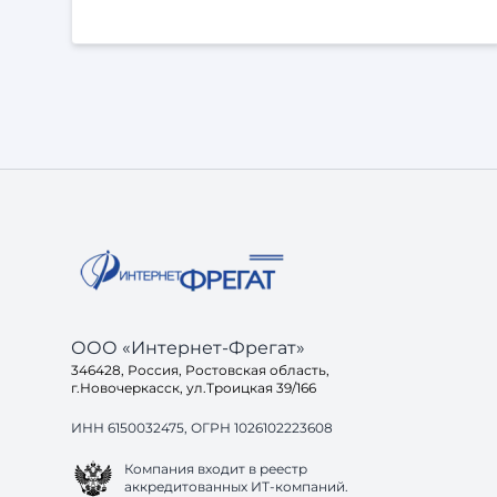
покупке. Но есть и оборотная сторона. Если
нейросеть не может разобраться, кому вы
подходите, чем отличаетесь от десятков других
и почему вам стоит доверять — она просто не
включит вас в свой ответ. Потому что её задача
не показать ссылки, а дать пользователю
готовое решение. И здесь возникает вопрос: а
готов ли ваш са
ООО «Интернет-Фрегат»
346428, Россия, Ростовская область,
г.Новочеркасск, ул.Троицкая 39/166
ИНН 6150032475, ОГРН 1026102223608
Компания входит в реестр
аккредитованных ИТ-компаний.