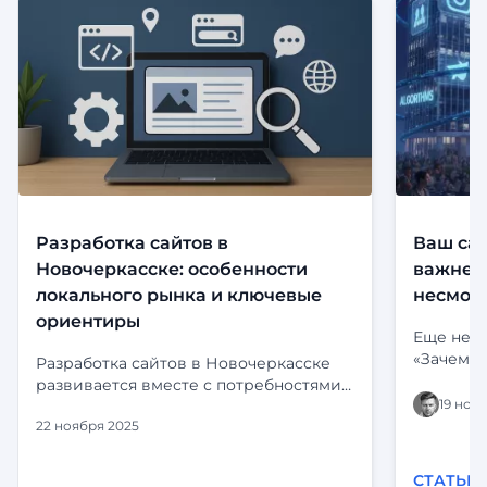
Разработка сайтов в
Ваш сай
Новочеркасске: особенности
важнее,
локального рынка и ключевые
несмотр
ориентиры
Еще неск
«Зачем м
Разработка сайтов в Новочеркасске
риториче
развивается вместе с потребностями
визитная
19 ноя
местного бизнеса. Компании уже
портфоли
22 ноября 2025
давно выходят за рамки обычных
погрузил
визиток и всё чаще заказывают
Instagram
комплексные решения:
СТАТЬИ