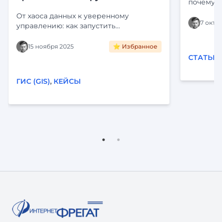
почему э
Определе
От хаоса данных к уверенному
платформ
7 октя
управлению: как запустить
Цифропилот для активов крупного
холдинга. Интеграция с ЕГРН,
15 ноября 2025
⭐ Избранное
визуализация на карте и
СТАТЬИ
автоматизация рутины. Читайте кейс
внедрения «Фарватер-Активы».
ГИС (GIS)
,
КЕЙСЫ