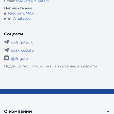
Email:
market@ifrigate.ru
Напишите нам
в
Telegram
,
MAX
или
Whatsapp
Соцсети
@ifrigate_ru
@itFreeGate
@ifrigate
Подпишитесь, чтобы быть в курсе нашей работы
О компании