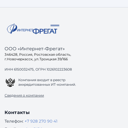
готовое решение. И здесь возникает
хорошо, 
вопрос: а готов ли ваш са
до конца
одинако
ООО «Интернет-Фрегат»
346428, Россия, Ростовская область,
г.Новочеркасск, ул.Троицкая 39/166
ИНН 6150032475, ОГРН 1026102223608
Компания входит в реестр
аккредитованных ИТ-компаний.
Сведения о компании
Контакты
Телефон:
+7 928 270 90 41