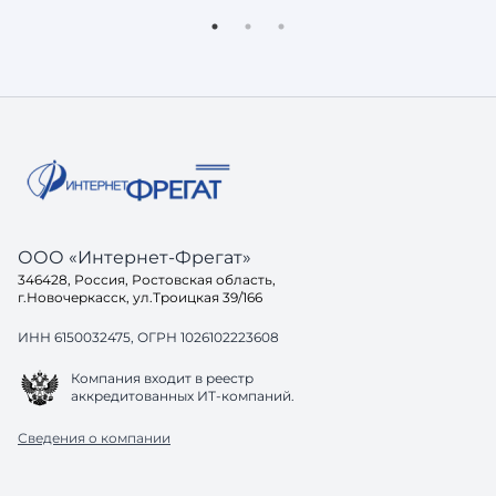
доверять — она просто не включит вас
реальный
в свой ответ. Потому что её задача не
остаётся
показать ссылки, а дать пользователю
знакомые проб
готовое решение. И здесь возникает
хорошо, 
вопрос: а готов ли ваш са
до конца
одинако
ООО «Интернет-Фрегат»
346428, Россия, Ростовская область,
г.Новочеркасск, ул.Троицкая 39/166
ИНН 6150032475, ОГРН 1026102223608
Компания входит в реестр
аккредитованных ИТ-компаний.
Сведения о компании