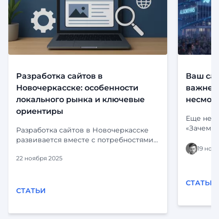
Разработка сайтов в
Ваш сай
Новочеркасске: особенности
важнее,
локального рынка и ключевые
несмотр
ориентиры
Еще неск
«Зачем м
Разработка сайтов в Новочеркасске
риториче
развивается вместе с потребностями
визитная
19 ноя
местного бизнеса. Компании уже
портфоли
22 ноября 2025
давно выходят за рамки обычных
погрузил
визиток и всё чаще заказывают
Instagram
комплексные решения:
СТАТЬИ
стали дл
корпоративные порталы, CRM-
СТАТЬИ
цифрово
интеграции, каталоги, сервисы и
создават
внутренние системы. При этом у
завести 
регионального рынка есть свои