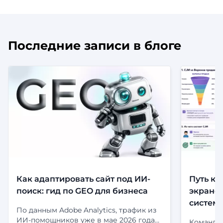
Последние записи в блоге
Как адаптировать сайт под ИИ-
Путь кл
поиск: гид по GEO для бизнеса
экранов
систем
По данным Adobe Analytics, трафик из
ИИ-помощников уже в мае 2026 года
Команда 