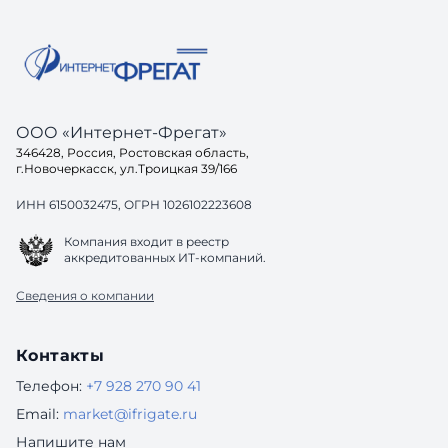
структура и внятные требования. Без
это ...
постановки задачи даже хороший
подрядчик будет работать вслепую. 2.
Ак
ООО «Интернет-Фрегат»
346428, Россия, Ростовская область,
г.Новочеркасск, ул.Троицкая 39/166
ИНН 6150032475, ОГРН 1026102223608
Компания входит в реестр
аккредитованных ИТ-компаний.
Сведения о компании
Контакты
Телефон:
+7 928 270 90 41
Email:
market@ifrigate.ru
Напишите нам