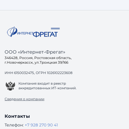
что сайт
заказчики чаще всего сталкиваются с
это — оп
одинаковыми задачами: 1. Чёткая
году нал
структура и внятные требования. Без
это ...
постановки задачи даже хороший
подрядчик будет работать вслепую. 2.
Ак
ООО «Интернет-Фрегат»
346428, Россия, Ростовская область,
г.Новочеркасск, ул.Троицкая 39/166
ИНН 6150032475, ОГРН 1026102223608
Компания входит в реестр
аккредитованных ИТ-компаний.
Сведения о компании
Контакты
Телефон:
+7 928 270 90 41