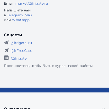
Email:
market@ifrigate.ru
Напишите нам
в
Telegram
,
MAX
или
Whatsapp
Соцсети
@ifrigate_ru
@itFreeGate
@ifrigate
Подпишитесь, чтобы быть в курсе нашей работы
О компании