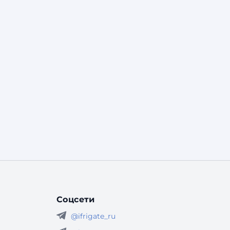
Соцсети
@ifrigate_ru