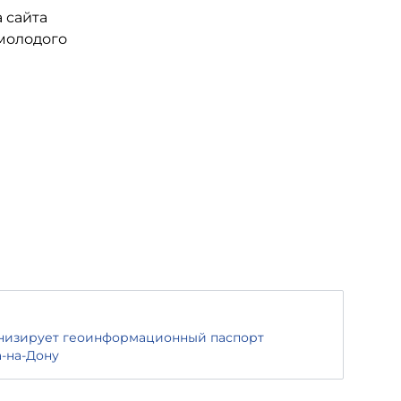
 сайта
 молодого
низирует геоинформационный паспорт
а-на-Дону