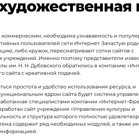
художественная ш
коммерческим, необходима узнаваемость и популяр
активных пользователей сети Интернет. Зачастую род
кцию, либо кружок, пересматривают сотни сайтов с
 учреждений. Именно поэтому представители извес
ы им. Н. Н. Дубовского обратились в компанию «Ин
о сайта с креативной подачей.
ься простота и удобство использования ресурса, и
ункциональным ядром сайта будет система управл
аботанная специалистами компании «Интернет-Фрег
азработан сайт учреждения «Управления культуры и
альность и структура которого полностью удовлетво
тема содержит ряд необходимых модулей, а также и
 информацией.