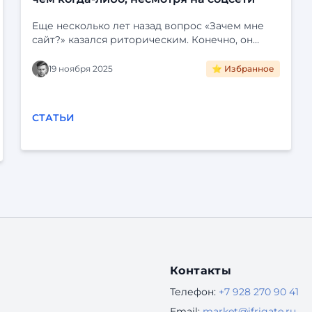
Еще несколько лет назад вопрос «Зачем мне
сайт?» казался риторическим. Конечно, он
нужен! Это визитная карточка, лицо компании,
портфолио специалиста. Но затем мир
19 ноября 2025
⭐ Избранное
погрузился в социальные сети. Instagram*,
Telegram, VK и YouTube стали для многих
единственной цифровой реальностью. Зачем
СТАТЬИ
создавать отдельный сайт, если можно завести
группу, красиво ее оформить, публиковать
посты, общаться с клиентами и даже продавать
через встроенные магазины? Это удобно,
быстро и (часто) бесплатно. Кажется, что сайты
безнадежно устарели. Но это — опасное
заблуждение. В 2025 году наличие
собственного сайта — это ...
Контакты
Телефон:
+7 928 270 90 41
Email:
market@ifrigate.ru