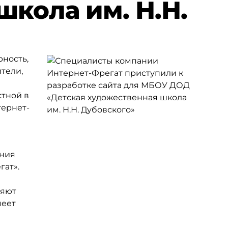
кола им. Н.Н.
ность,
ители,
тной в
тернет-
ения
ат».
ряют
меет