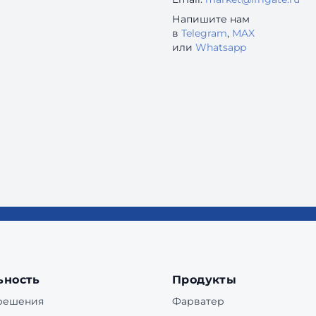
Напишите нам
в
Telegram
,
MAX
или
Whatsapp
ьность
Продукты
 решения
Фарватер