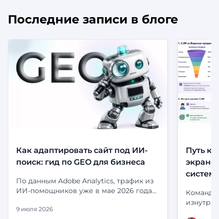
Последние записи в блоге
Как адаптировать сайт под ИИ-
Путь кл
поиск: гид по GEO для бизнеса
экранов
систем
По данным Adobe Analytics, трафик из
ИИ-помощников уже в мае 2026 года
Команда 
приносил на 53% больше выручки за
изнутри:
9 июля 2026
визит, чем органический поиск.
и статус