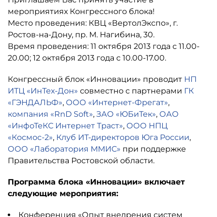
мероприятиях Конгрессного блока!
Место проведения: КВЦ «ВертолЭкспо», г.
Ростов-на-Дону, пр. М. Нагибина, 30.
Время проведения: 11 октября 2013 года с 11.00-
20.00; 12 октября 2013 года с 10.00-17.00.
Конгрессный блок «Инновации» проводит
НП
ИТЦ «ИнТех-Дон»
совместно с партнерами
ГК
«ГЭНДАЛЬФ»
,
ООО «Интернет-Фрегат»
,
компания «RnD Soft»
,
ЗАО «ЮБиТек»
,
ОАО
«ИнфоТеКС Интернет Траст»
,
ООО НПЦ
«Космос-2»
,
Клуб ИТ-директоров Юга России
,
ООО «Лаборатория ММИС»
при поддержке
Правительства Ростовской области.
Программа блока «Инновации» включает
следующие мероприятия:
Конференция «Опыт внедрения систем