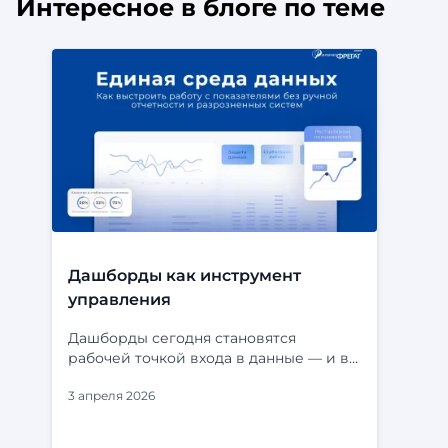
Интересное в блоге по теме
Дашборды как инструмент
управления
Дашборды сегодня становятся
рабочей точкой входа в данные — и в
бизнесе, и в государственных
3 апреля 2026
системах. В одном интерфейсе
собираются ключевые показатели, и
становится сразу видно, что