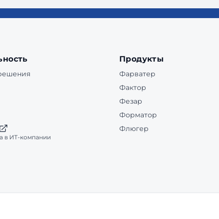
ьность
Продукты
 решения
Фарватер
Фактор
Фезар
Форматор
Флюгер
а в ИТ-компании