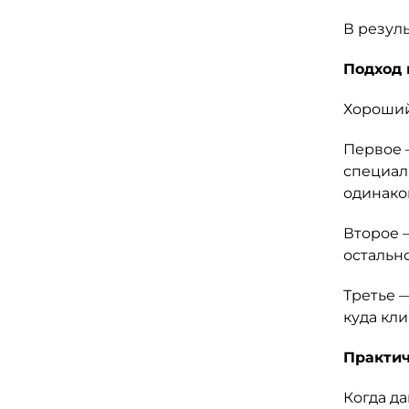
В резул
Подход 
Хороший 
Первое 
специал
одинако
Второе 
остальн
Третье 
куда кли
Практи
Когда д