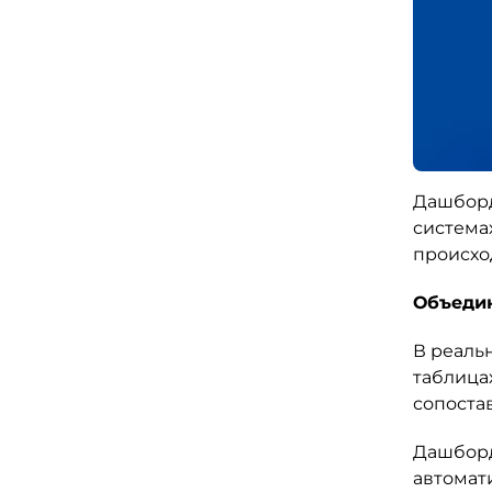
Дашборд
система
происход
Объедин
В реальн
таблица
сопоста
Дашборд
автомат