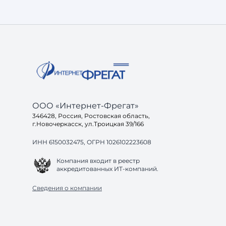
чаще всего сталкиваются с одинаковыми
задачами: 1. Чёткая структура и внятные
требования. Без постановки задачи даже
хороший подрядчик будет работать вслепую. 2.
Ак
ООО «Интернет-Фрегат»
346428, Россия, Ростовская область,
г.Новочеркасск, ул.Троицкая 39/166
ИНН 6150032475, ОГРН 1026102223608
Компания входит в реестр
аккредитованных ИТ-компаний.
Сведения о компании