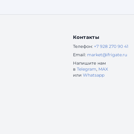
безнадежно устарели. Но это — опасное
заблуждение. В 2025 году наличие
собственного сайта — это ...
Контакты
Телефон:
+7 928 270 90 41
Email:
market@ifrigate.ru
Напишите нам
в
Telegram
,
MAX
или
Whatsapp