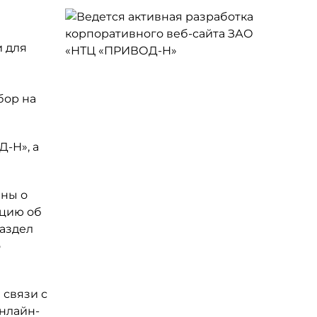
 для
в
бор на
-Н», а
ены о
ацию об
раздел
о
 связи с
нлайн-