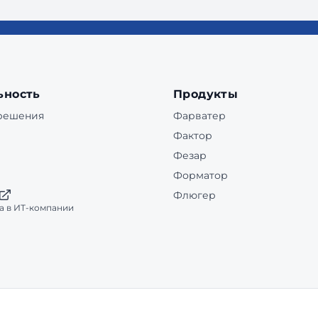
ьность
Продукты
 решения
Фарватер
Фактор
Фезар
Форматор
Флюгер
а в ИТ-компании