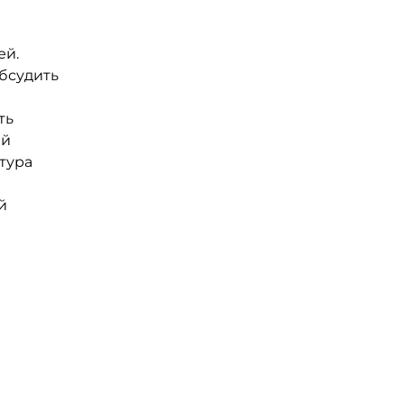
ей.
обсудить
ть
ый
тура
й