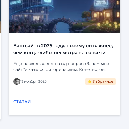
Ваш сайт в 2025 году: почему он важнее,
чем когда-либо, несмотря на соцсети
Еще несколько лет назад вопрос «Зачем мне
сайт?» казался риторическим. Конечно, он
нужен! Это визитная карточка, лицо компании,
портфолио специалиста. Но затем мир
19 ноября 2025
⭐ Избранное
погрузился в социальные сети. Instagram*,
Telegram, VK и YouTube стали для многих
единственной цифровой реальностью. Зачем
СТАТЬИ
создавать отдельный сайт, если можно завести
группу, красиво ее оформить, публиковать
посты, общаться с клиентами и даже продавать
через встроенные магазины? Это удобно,
быстро и (часто) бесплатно. Кажется, что сайты