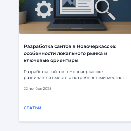
Разработка сайтов в Новочеркасске:
особенности локального рынка и
ключевые ориентиры
Разработка сайтов в Новочеркасске
развивается вместе с потребностями местного
бизнеса. Компании уже давно выходят за
22 ноября 2025
рамки обычных визиток и всё чаще заказывают
комплексные решения: корпоративные
порталы, CRM-интеграции, каталоги, сервисы
и внутренние системы. При этом у
СТАТЬИ
регионального рынка есть свои особенности,
которые важно учитывать при выборе
исполнителя. Что важно для разработки сайта
Независимо от размера проекта, заказчики