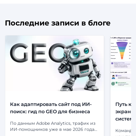
Последние записи в блоге
Как адаптировать сайт под ИИ-
Путь кл
поиск: гид по GEO для бизнеса
экранов
систем
По данным Adobe Analytics, трафик из
ИИ-помощников уже в мае 2026 года
Команда 
приносил на 53% больше выручки за