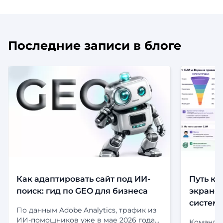
Последние записи в блоге
Как адаптировать сайт под ИИ-
Путь кл
поиск: гид по GEO для бизнеса
экранов
систем
По данным Adobe Analytics, трафик из
ИИ-помощников уже в мае 2026 года
Команда 