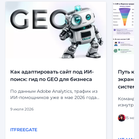
Как адаптировать сайт под ИИ-
Путь кл
поиск: гид по GEO для бизнеса
экранов
систем
По данным Adobe Analytics, трафик из
ИИ-помощников уже в мае 2026 года
Команда 
приносил на 53% больше выручки за
изнутри:
9 июля 2026
визит, чем органический поиск.
и статус
Посетители, приходящие из ChatGPT,
выглядит
15 мая 
Perplexity и Gemini, не просто заходят
статусы 
— они дольше остаются, глубже
ITFREEGATE
«срабаты
изучают сайт и чаще принимают
глазами 